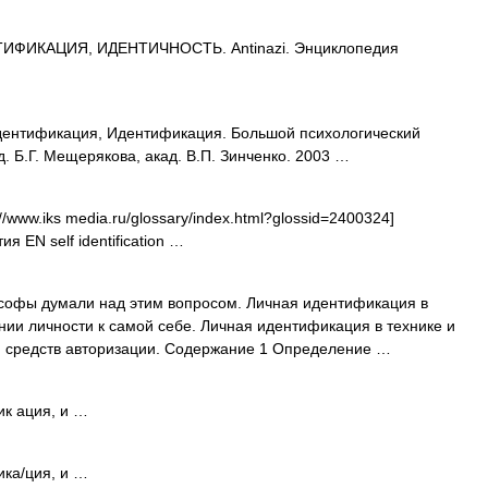
ИФИКАЦИЯ, ИДЕНТИЧНОСТЬ. Antinazi. Энциклопедия
ентификация, Идентификация. Большой психологический
. Б.Г. Мещерякова, акад. В.П. Зинченко. 2003 …
/www.iks media.ru/glossary/index.html?glossid=2400324]
я EN self identification …
офы думали над этим вопросом. Личная идентификация в
ии личности к самой себе. Личная идентификация в технике и
и средств авторизации. Содержание 1 Определение …
к ация, и …
ка/ция, и …