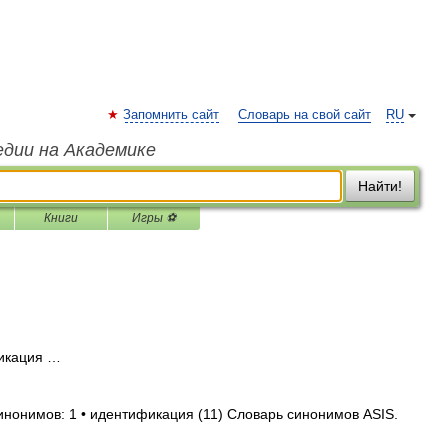
Запомнить сайт
Словарь на свой сайт
RU
едии на Академике
Найти!
Книги
Игры ⚽
икация …
инонимов: 1 • идентификация (11) Словарь синонимов ASIS.