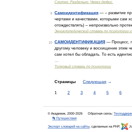
Слитно. Раздельно. Через дефис.
Самоидентификация
— – развитие пр
9
чертами и качествами, которыми сам хоте
отождествлять) – непроизвольно прот
Энциклопедический словарь по психологии и
САМОИДЕНТИФИКАЦИЯ
— Процесс, п
10
другому человеку и восхищение этим 
сам хотел бы обладать. То есть иденти
…
Толковый словарь по психологии
Страницы
Следующая
→
1
2
3
4
5
6
© Академик, 2000-2026
Обратная связь:
Техподдерж
👣 Путешествия
Экспорт словарей на сайты
, сделанные на PHP,
Jo