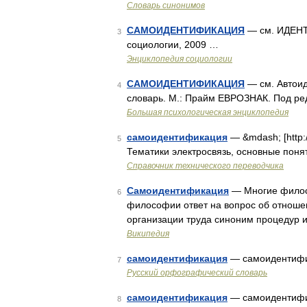
Словарь синонимов
САМОИДЕНТИФИКАЦИЯ
— см. ИДЕНТ
3
социологии, 2009 …
Энциклопедия социологии
САМОИДЕНТИФИКАЦИЯ
— см. Автоид
4
словарь. М.: Прайм ЕВРОЗНАК. Под ред
Большая психологическая энциклопедия
самоидентификация
— &mdash; [http:/
5
Тематики электросвязь, основные поняти
Справочник технического переводчика
Самоидентификация
— Многие филос
6
философии ответ на вопрос об отношен
организации труда синоним процедур 
Википедия
самоидентификация
— самоидентифи
7
Русский орфографический словарь
самоидентификация
— самоидентифи
8