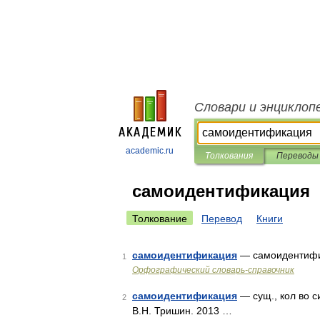
Словари и энциклоп
academic.ru
Толкования
Переводы
самоидентификация
Толкование
Перевод
Книги
самоидентификация
— самоидентиф
1
Орфографический словарь-справочник
самоидентификация
— сущ., кол во с
2
В.Н. Тришин. 2013 …