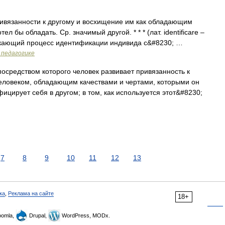
ивязанности к другому и восхищение им как обладающим
л бы обладать. Ср. значимый другой. * * * (лат. identificare –
екающий процесс идентификации индивида с&#8230; …
 педагогике
осредством которого человек развивает привязанность к
человеком, обладающим качествами и чертами, которыми он
фицирует себя в другом; в том, как используется этот&#8230;
7
8
9
10
11
12
13
ка
,
Реклама на сайте
18+
omla,
Drupal,
WordPress, MODx.